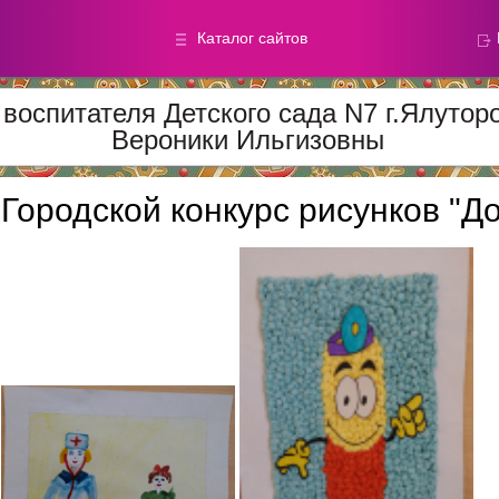
Каталог сайтов
воспитателя Детского сада N7 г.Ялуто
Вероники Ильгизовны
Метод.
Галереи
материалы
фотографи
Городской конкурс рисунков "Д
Добавлено — 59870
Добавлено — 39050