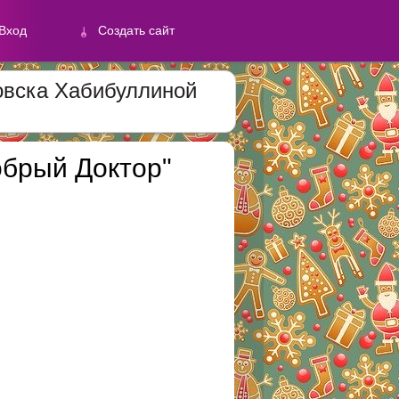
Вход
Создать сайт
ровска Хабибуллиной
й
обрый Доктор"
Создать сайт